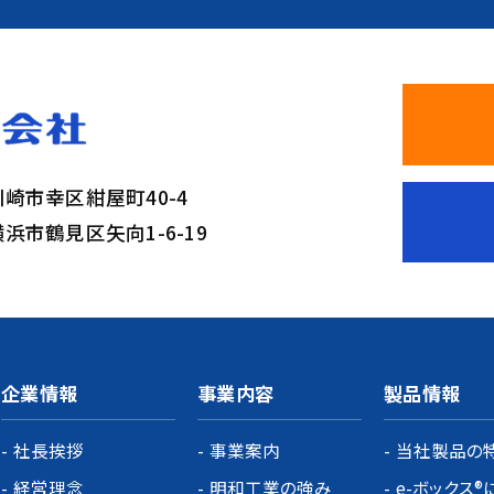
県川崎市幸区紺屋町40-4
県横浜市鶴見区矢向1-6-19
企業情報
事業内容
製品情報
社長挨拶
事業案内
当社製品の
経営理念
明和工業の強み
e-ボックス®